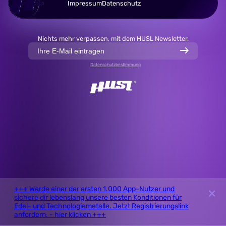
Impressum
Datenschutz
DE
EN
Nichts mehr verpassen, mit dem HUSL Newsletter.
Datenschutzbestimmung
+++ Werde einer der ersten 1.000 App-Nutzer und
×
sichere dir lebenslang unsere besten Konditionen für
Edel- und Technologiemetalle. Jetzt Registrierungslink
anfordern. - hier klicken +++